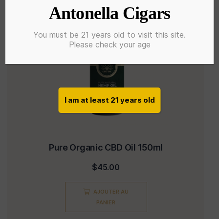
Antonella Cigars
You must be 21 years old to visit this site.
Please check your age
I am at least 21 years old
Pure Organic CBD Oil 150ml
$
45.00
AJOUTER AU
PANIER