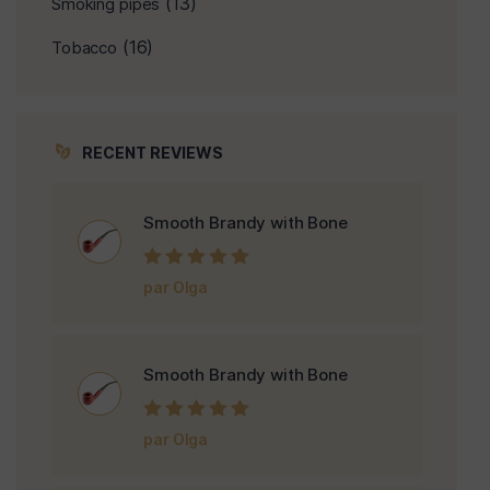
(13)
Smoking pipes
(16)
Tobacco
RECENT REVIEWS
Smooth Brandy with Bone
Note
5
sur 5
par Olga
Smooth Brandy with Bone
Note
5
sur 5
par Olga