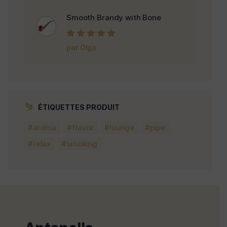
Smooth Brandy with Bone
Note
5
sur 5
par Olga
ÉTIQUETTES PRODUIT
aroma
flavor
lounge
pipe
relax
smoking