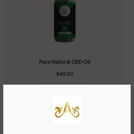
Pure Natural CBD Oil
$
45.00
AJOUTER AU
PANIER