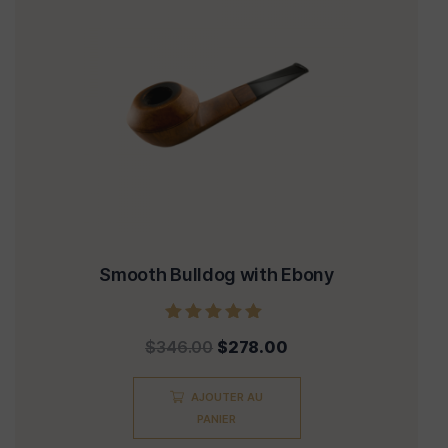
Smooth Bulldog with Ebony
Note
$
346.00
$
278.00
5.00
sur 5
AJOUTER AU
PANIER