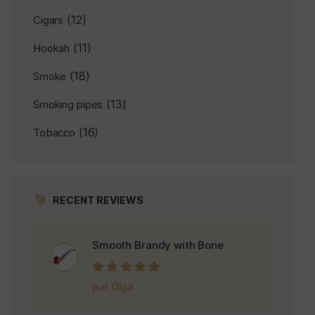
(12)
Cigars
(11)
Hookah
(18)
Smoke
(13)
Smoking pipes
(16)
Tobacco
RECENT REVIEWS
Smooth Brandy with Bone
Note
5
sur 5
par Olga