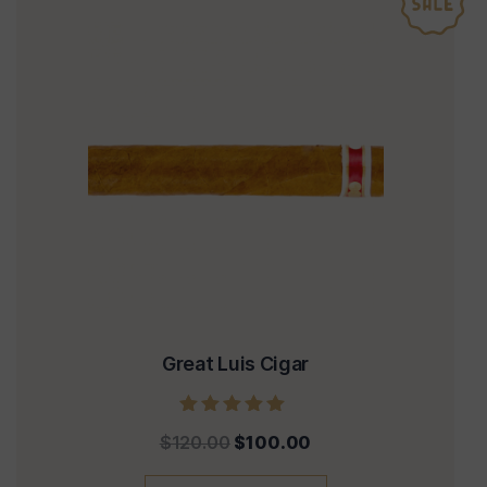
Great Luis Cigar
Note
$
120.00
$
100.00
5.00
sur 5