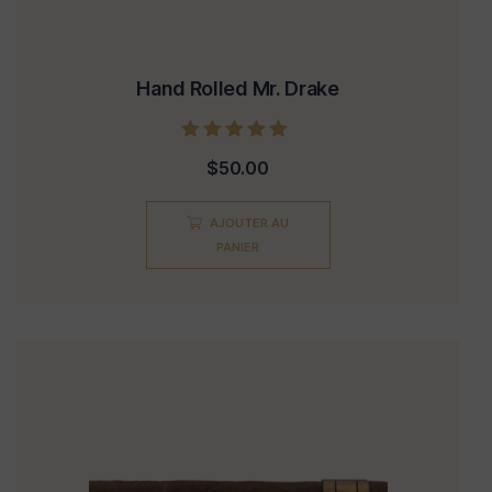
Hand Rolled Mr. Drake
Note
$
50.00
5.00
sur 5
AJOUTER AU
PANIER