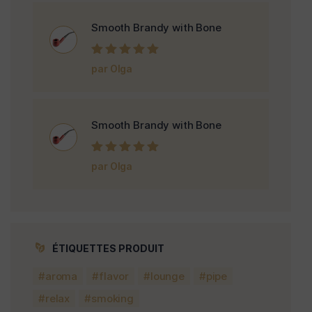
Smooth Brandy with Bone
Note
5
sur 5
par Olga
Smooth Brandy with Bone
Note
5
sur 5
par Olga
ÉTIQUETTES PRODUIT
aroma
flavor
lounge
pipe
relax
smoking