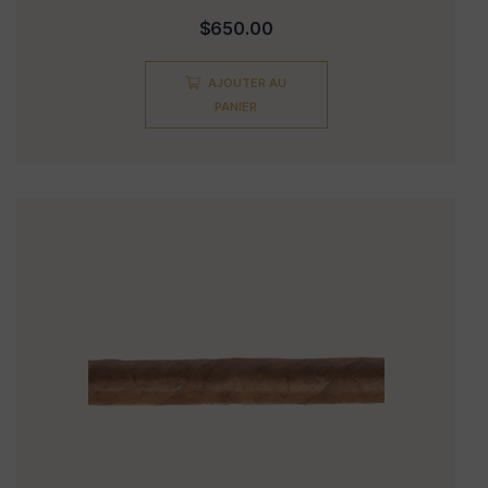
Note
$
650.00
5.00
sur 5
AJOUTER AU
PANIER