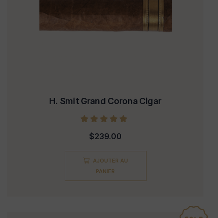
H. Smit Grand Corona Cigar
Note
$
239.00
5.00
sur 5
AJOUTER AU
PANIER