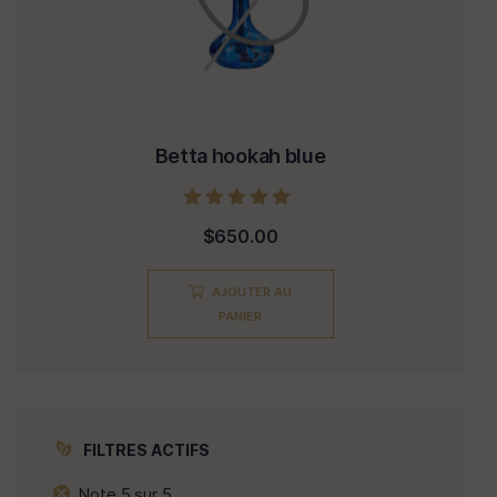
Betta hookah blue
Note
$
650.00
5.00
sur 5
AJOUTER AU
PANIER
FILTRES ACTIFS
Note 5 sur 5