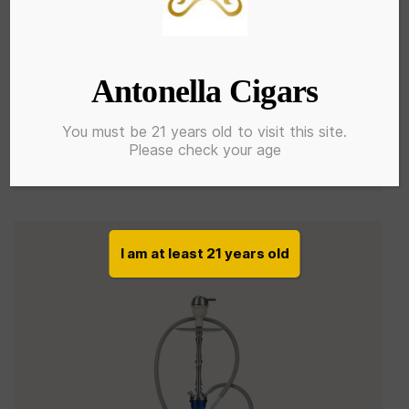
Alpha Hookah Model Z
Note
$
650.00
Antonella Cigars
5.00
sur 5
AJOUTER AU
You must be 21 years old to visit this site.
PANIER
Please check your age
I am at least 21 years old